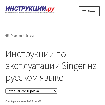
Перейти
Перейти
Меню
к
к
навигации
содержимому
Главная
Каталог инструкций по эксплуатации
Главная
Singer
Частые вопросы
Инструкции по
Личный кабинет
эксплуатации Singer на
Контакты
русском языке
Отображение 1–12 из 68