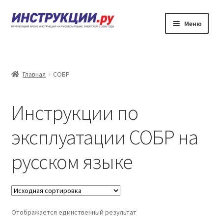
Перейти
Перейти
Меню
к
к
навигации
содержимому
Главная
Каталог инструкций по эксплуатации
Главная
СОБР
Частые вопросы
Инструкции по
Личный кабинет
эксплуатации СОБР на
Контакты
русском языке
Отображается единственный результат