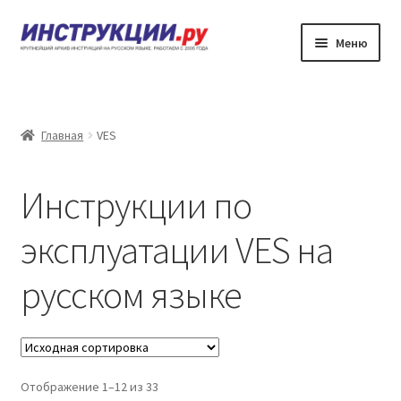
Перейти
Перейти
Меню
к
к
навигации
содержимому
Главная
Каталог инструкций по эксплуатации
Главная
VES
Частые вопросы
Инструкции по
Личный кабинет
эксплуатации VES на
Контакты
русском языке
Отображение 1–12 из 33