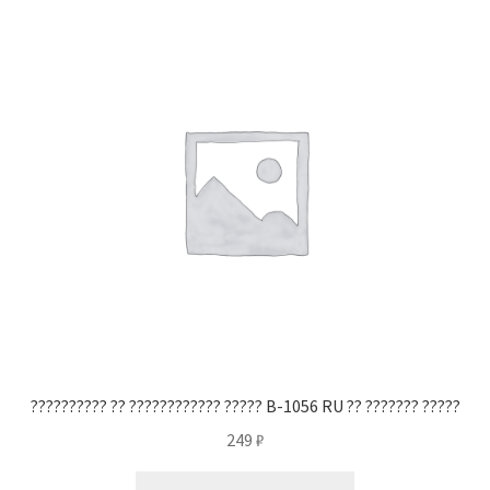
?????????? ?? ???????????? ????? B-1056 RU ?? ??????? ?????
249
₽