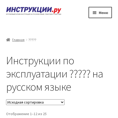
Перейти
Перейти
Меню
к
к
навигации
содержимому
???????
??????? ?????????? ?? ????????????
Главная
?????
?????? ???????
Инструкции по
?????? ???????
эксплуатации ????? на
????????
русском языке
Отображение 1–12 из 25