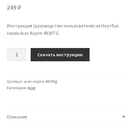
249
₽
Инструкция (руководство пользователя) на Ноутбук
серии Acer Aspire 4830TG
Количество
Скачать инструкцию
Инструкция
по
эксплуатации
Acer
Артикул:
acer-aspire-4830tg
Категория:
Acer
Aspire
4830TG
на
русском
Описание
языке