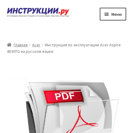
Перейти
Перейти
Меню
к
к
навигации
содержимому
Главная
Каталог инструкций по эксплуатации
Главная
Acer
Инструкция по эксплуатации Acer Aspire
4830TG на русском языке
Частые вопросы
Личный кабинет
Контакты