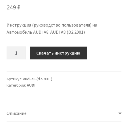
249
₽
Инструкция (руководство пользователя) на
Автомобиль AUDI A8. AUDI A8 (D2 2001)
Количество
Скачать инструкцию
Инструкция
по
эксплуатации
AUDI
Артикул:
audi-a8-(d2-2001)
Категория:
AUDI
A8
(D2
2001)
на
Описание
русском
языке