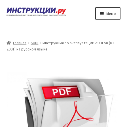
Перейти
Перейти
Меню
к
к
навигации
содержимому
Главная
Каталог инструкций по эксплуатации
Главная
AUDI
Инструкция по эксплуатации AUDI A8 (D2
2001) на русском языке
Частые вопросы
Личный кабинет
Контакты