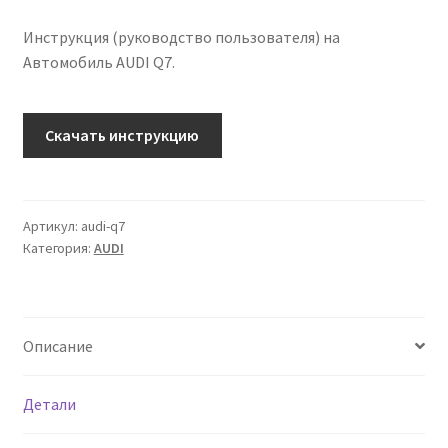
Инструкция (руководство пользователя) на
Автомобиль AUDI Q7.
Количество
Скачать инструкцию
Инструкция
по
эксплуатации
AUDI
Артикул:
audi-q7
Категория:
AUDI
Q7
на
русском
языке
Описание
Детали