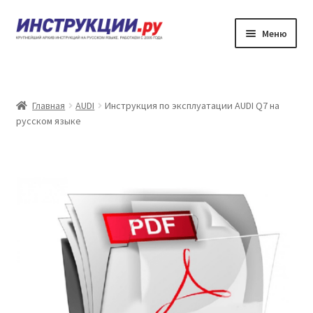
Перейти
Перейти
Меню
к
к
навигации
содержимому
Главная
Каталог инструкций по эксплуатации
Главная
AUDI
Инструкция по эксплуатации AUDI Q7 на
русском языке
Частые вопросы
Личный кабинет
Контакты