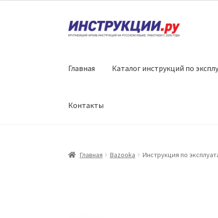
Перейти
Перейти
к
к
навигации
содержимому
Главная
Каталог инструкций по экспл
Контакты
Главная
Bazooka
Инструкция по эксплуата