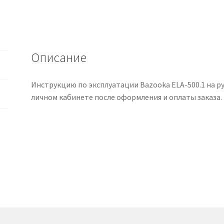
500.1
на
русском
языке
Описание
Инструкцию по эксплуатации Bazooka ELA-500.1 на ру
личном кабинете после оформления и оплаты заказа.