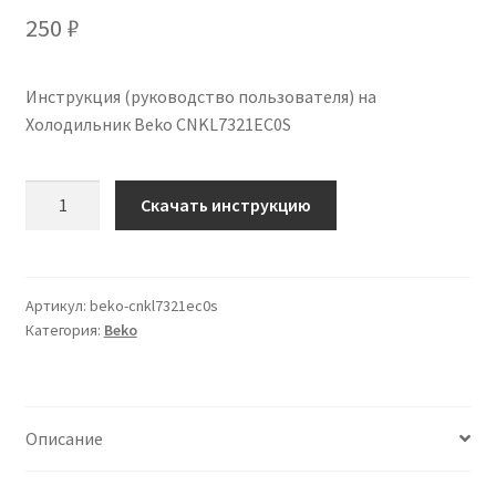
250
₽
Инструкция (руководство пользователя) на
Холодильник Beko CNKL7321EC0S
Количество
Скачать инструкцию
Инструкция
по
эксплуатации
Beko
Артикул:
beko-cnkl7321ec0s
Категория:
Beko
CNKL7321EC0S
на
русском
языке
Описание