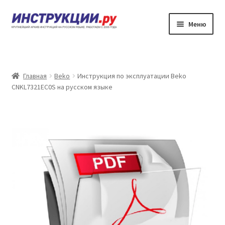
Перейти
Перейти
Меню
к
к
навигации
содержимому
Главная
Каталог инструкций по эксплуатации
Главная
Beko
Инструкция по эксплуатации Beko
CNKL7321EC0S на русском языке
Частые вопросы
Личный кабинет
Контакты