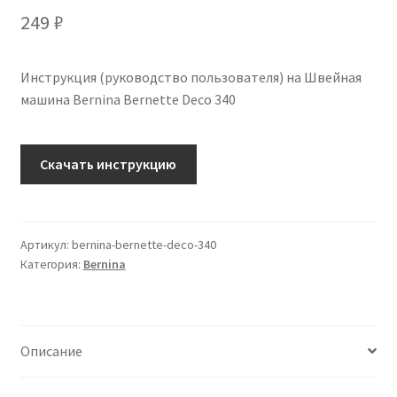
249
₽
Инструкция (руководство пользователя) на Швейная
машина Bernina Bernette Deco 340
Количество
Скачать инструкцию
Инструкция
по
эксплуатации
Bernina
Артикул:
bernina-bernette-deco-340
Категория:
Bernina
Bernette
Deco
340
на
Описание
русском
языке