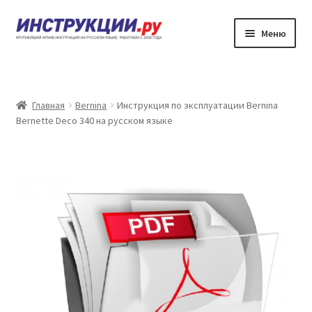
Перейти
Перейти
Меню
к
к
навигации
содержимому
Главная
Каталог инструкций по эксплуатации
Главная
Bernina
Инструкция по эксплуатации Bernina
Bernette Deco 340 на русском языке
Частые вопросы
Личный кабинет
Контакты