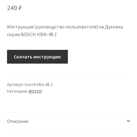
249
₽
Инструкция (руководство пользователя) на Духовка
серии BOSCH HBN-48.2
Количество
Скачать инструкцию
Инструкция
по
эксплуатации
BOSCH
Артикул:
bosch-hbn-48.2
Категория:
BOSCH
HBN-
48.2
на
русском
Описание
языке