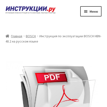
Перейти
Перейти
Меню
к
к
навигации
содержимому
Главная
Каталог инструкций по эксплуатации
Главная
BOSCH
Инструкция по эксплуатации BOSCH HBN-
48.2 на русском языке
Частые вопросы
Личный кабинет
Контакты