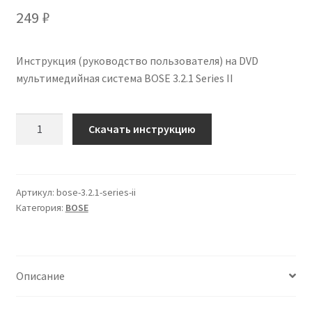
249
₽
Инструкция (руководство пользователя) на DVD
мультимедийная система BOSE 3.2.1 Series II
Количество
Скачать инструкцию
Инструкция
по
эксплуатации
BOSE
Артикул:
bose-3.2.1-series-ii
Категория:
BOSE
3.2.1
Series
II
на
Описание
русском
языке