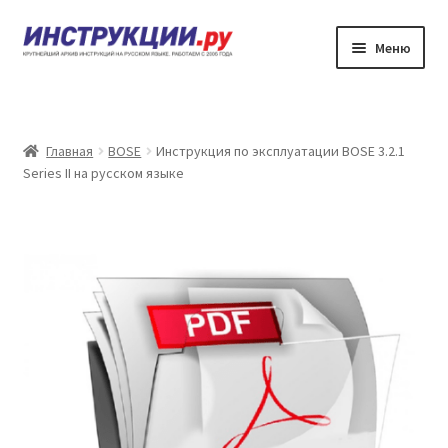
Перейти
Перейти
Меню
к
к
навигации
содержимому
Главная
Каталог инструкций по эксплуатации
Главная
BOSE
Инструкция по эксплуатации BOSE 3.2.1
Series II на русском языке
Частые вопросы
Личный кабинет
Контакты