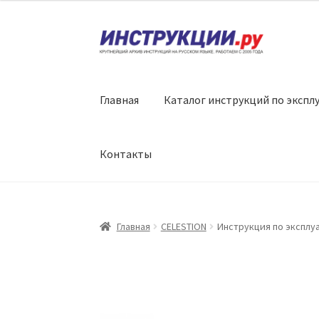
Перейти
Перейти
к
к
навигации
содержимому
Главная
Каталог инструкций по экспл
Контакты
Главная
CELESTION
Инструкция по эксплуа