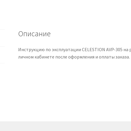
305
на
русском
языке
Описание
Инструкцию по эксплуатации CELESTION AVP-305 на р
личном кабинете после оформления и оплаты заказа.