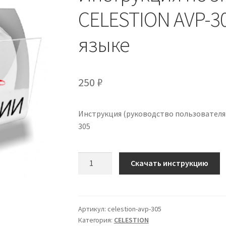
CELESTION AVP-30
языке
250
₽
Инструкция (руководство пользователя)
305
Количество
Скачать инструкцию
Инструкция
по
эксплуатации
CELESTION
Артикул:
celestion-avp-305
Категория:
CELESTION
AVP-