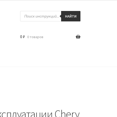
Поиск
товаров
НАЙТИ
0
₽
0 товаров
ксплуатации Chery