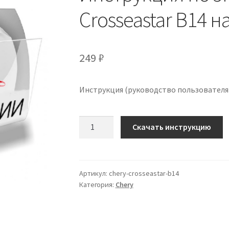
Crosseastar B14 н
249
₽
Инструкция (руководство пользователя)
Количество
Скачать инструкцию
Инструкция
по
эксплуатации
Chery
Артикул:
chery-crosseastar-b14
Категория:
Chery
Crosseastar
B14
на
русском