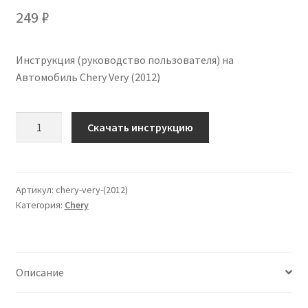
249
₽
Инструкция (руководство пользователя) на
Автомобиль Chery Very (2012)
Количество
Скачать инструкцию
Инструкция
по
эксплуатации
Chery
Артикул:
chery-very-(2012)
Категория:
Chery
Very
(2012)
на
русском
Описание
языке