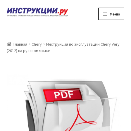
Перейти
Перейти
Меню
к
к
навигации
содержимому
Главная
Каталог инструкций по эксплуатации
Главная
Chery
Инструкция по эксплуатации Chery Very
(2012) на русском языке
Частые вопросы
Личный кабинет
Контакты