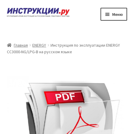
Перейти
Перейти
Меню
к
к
навигации
содержимому
Главная
Каталог инструкций по эксплуатации
Главная
ENERGY
Инструкция по эксплуатации ENERGY
CC3000-NG/LPG-B на русском языке
Частые вопросы
Личный кабинет
Контакты