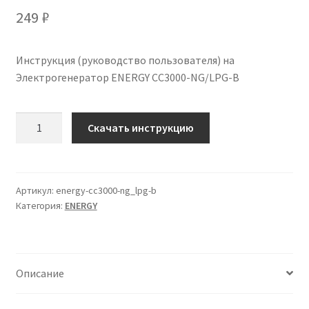
249
₽
Инструкция (руководство пользователя) на
Электрогенератор ENERGY CC3000-NG/LPG-B
Количество
Скачать инструкцию
Инструкция
по
эксплуатации
ENERGY
Артикул:
energy-cc3000-ng_lpg-b
Категория:
ENERGY
CC3000-
NG/LPG-
B
на
Описание
русском
языке