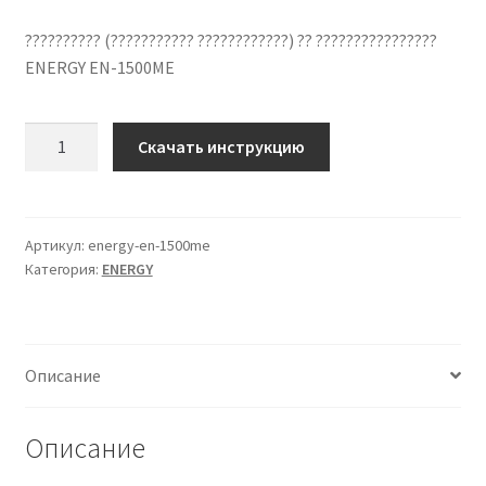
?????????? (??????????? ????????????) ?? ????????????????
ENERGY EN-1500ME
Количество
Скачать инструкцию
??????????
??
????????????
ENERGY
Артикул:
energy-en-1500me
Категория:
ENERGY
EN-
1500ME
??
???????
Описание
?????
Описание