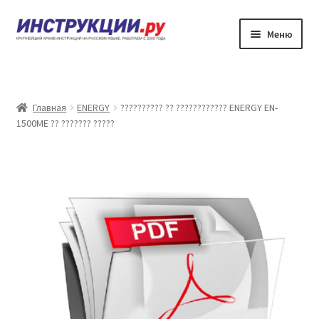
Перейти
Перейти
Меню
к
к
навигации
содержимому
???????
??????? ?????????? ?? ????????????
Главная
ENERGY
?????????? ?? ???????????? ENERGY EN-
1500ME ?? ??????? ?????
?????? ???????
?????? ???????
????????