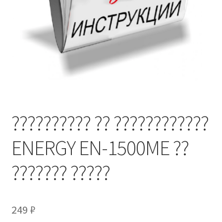
?????????? ?? ????????????
ENERGY EN-1500ME ??
??????? ?????
249
₽