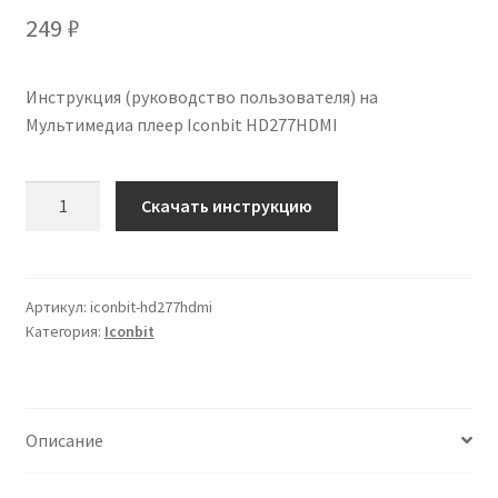
249
₽
Инструкция (руководство пользователя) на
Мультимедиа плеер Iconbit HD277HDMI
Количество
Скачать инструкцию
Инструкция
по
эксплуатации
Iconbit
Артикул:
iconbit-hd277hdmi
Категория:
Iconbit
HD277HDMI
на
русском
языке
Описание