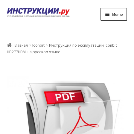
Перейти
Перейти
Меню
к
к
навигации
содержимому
Главная
Каталог инструкций по эксплуатации
Главная
Iconbit
Инструкция по эксплуатации Iconbit
HD277HDMI на русском языке
Частые вопросы
Личный кабинет
Контакты