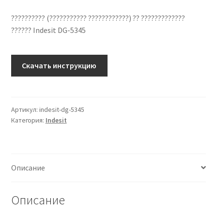
?????????? (??????????? ????????????) ?? ?????????????
?????? Indesit DG-5345
Количество
Скачать инструкцию
??????????
??
????????????
Indesit
Артикул:
indesit-dg-5345
Категория:
Indesit
DG-
5345
??
???????
Описание
?????
Описание