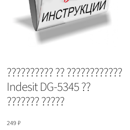
?????????? ?? ????????????
Indesit DG-5345 ??
??????? ?????
249
₽