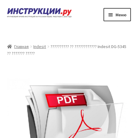
Перейти
Перейти
Меню
к
к
навигации
содержимому
???????
??????? ?????????? ?? ????????????
Главная
Indesit
?????????? ?? ???????????? Indesit DG-5345
?? ??????? ?????
?????? ???????
?????? ???????
????????