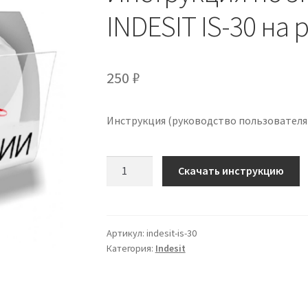
INDESIT IS-30 на
250
₽
Инструкция (руководство пользователя)
Количество
Скачать инструкцию
Инструкция
по
эксплуатации
INDESIT
Артикул:
indesit-is-30
Категория:
Indesit
IS-
30
на
русском