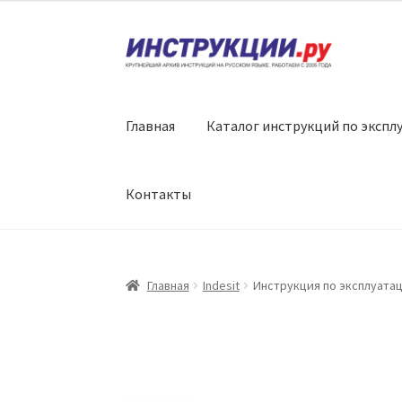
Перейти
Перейти
к
к
навигации
содержимому
Главная
Каталог инструкций по экспл
Контакты
Главная
Indesit
Инструкция по эксплуатаци