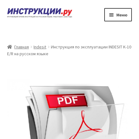
Перейти
Перейти
Меню
к
к
навигации
содержимому
Главная
Каталог инструкций по эксплуатации
Главная
Indesit
Инструкция по эксплуатации INDESIT K-10
E/R на русском языке
Частые вопросы
Личный кабинет
Контакты