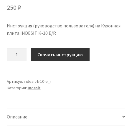
250
₽
Инструкция (руководство пользователя) на Кухонная
плита INDESIT K-10 E/R
Количество
Скачать инструкцию
Инструкция
по
эксплуатации
INDESIT
Артикул:
indesit-k-10-e_r
Категория:
Indesit
K-
10
E/R
на
Описание
русском
языке