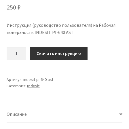
250
₽
Инструкция (руководство пользователя) на Рабочая
поверхность INDESIT PI-640 AST
Количество
Скачать инструкцию
Инструкция
по
эксплуатации
INDESIT
Артикул:
indesit-pi-640-ast
Категория:
Indesit
PI-
640
AST
на
Описание
русском
языке