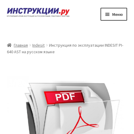
Перейти
Перейти
Меню
к
к
навигации
содержимому
Главная
Каталог инструкций по эксплуатации
Главная
Indesit
Инструкция по эксплуатации INDESIT PI-
640 AST на русском языке
Частые вопросы
Личный кабинет
Контакты