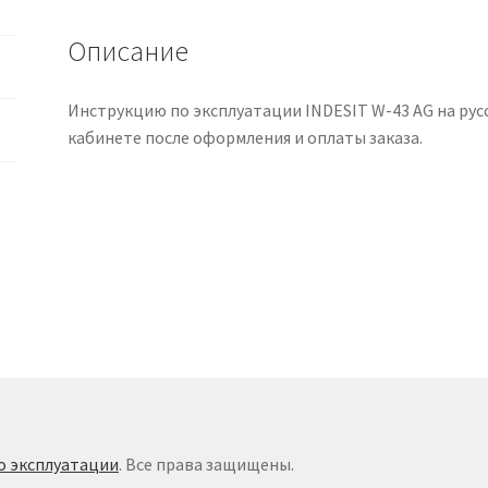
русском
языке
Описание
Инструкцию по эксплуатации INDESIT W-43 AG на рус
кабинете после оформления и оплаты заказа.
о эксплуатации
. Все права защищены.