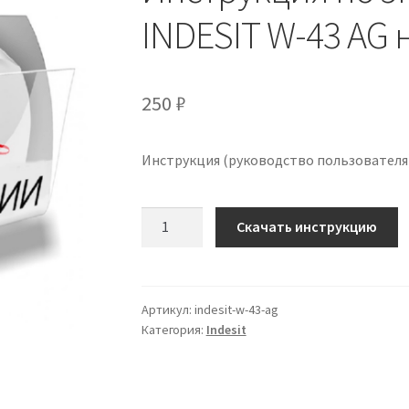
INDESIT W-43 AG 
250
₽
Инструкция (руководство пользователя)
Количество
Скачать инструкцию
Инструкция
по
эксплуатации
INDESIT
Артикул:
indesit-w-43-ag
Категория:
Indesit
W-
43
AG
на