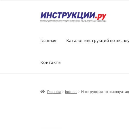
Перейти
Перейти
к
к
навигации
содержимому
Главная
Каталог инструкций по экспл
Контакты
Главная
Indesit
Инструкция по эксплуатац