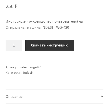
250
₽
Инструкция (руководство пользователя) на
Стиральная машина INDESIT WG-420
Количество
Скачать инструкцию
Инструкция
по
эксплуатации
INDESIT
Артикул:
indesit-wg-420
Категория:
Indesit
WG-
420
на
русском
Описание
языке