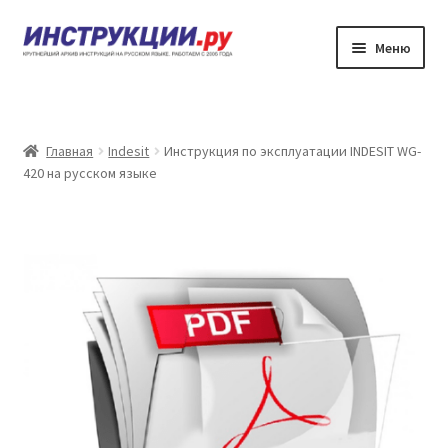
Перейти
Перейти
Меню
к
к
навигации
содержимому
Главная
Каталог инструкций по эксплуатации
Главная
Indesit
Инструкция по эксплуатации INDESIT WG-
420 на русском языке
Частые вопросы
Личный кабинет
Контакты