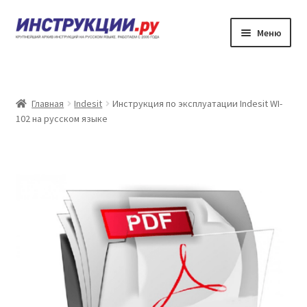
Перейти
Перейти
Меню
к
к
навигации
содержимому
Главная
Каталог инструкций по эксплуатации
Главная
Indesit
Инструкция по эксплуатации Indesit WI-
102 на русском языке
Частые вопросы
Личный кабинет
Контакты