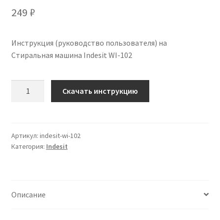
249
₽
Инструкция (руководство пользователя) на
Стиральная машина Indesit WI-102
Количество
Скачать инструкцию
Инструкция
по
эксплуатации
Indesit
Артикул:
indesit-wi-102
Категория:
Indesit
WI-
102
на
русском
Описание
языке