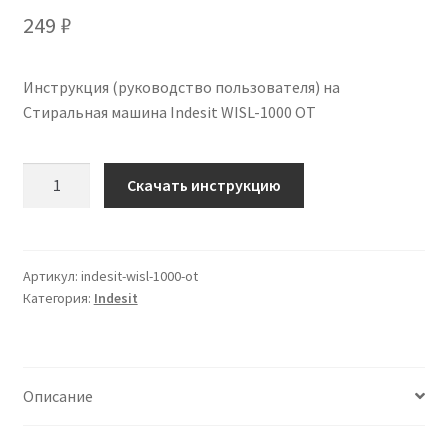
249
₽
Инструкция (руководство пользователя) на
Стиральная машина Indesit WISL-1000 OT
Количество
Скачать инструкцию
Инструкция
по
эксплуатации
Indesit
Артикул:
indesit-wisl-1000-ot
Категория:
Indesit
WISL-
1000
OT
на
Описание
русском
языке