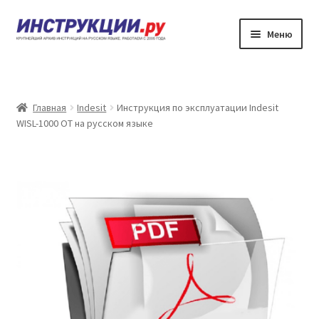
Перейти
Перейти
Меню
к
к
навигации
содержимому
Главная
Каталог инструкций по эксплуатации
Главная
Indesit
Инструкция по эксплуатации Indesit
WISL-1000 OT на русском языке
Частые вопросы
Личный кабинет
Контакты