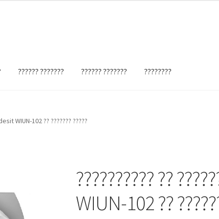
?
?????? ???????
?????? ???????
????????
ndesit WIUN-102 ?? ??????? ?????
?????????? ?? ?????
WIUN-102 ?? ??????