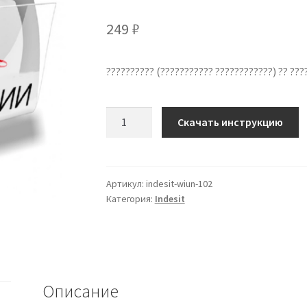
249
₽
?????????? (??????????? ????????????) ?? ??
Количество
Скачать инструкцию
??????????
??
????????????
Indesit
Артикул:
indesit-wiun-102
Категория:
Indesit
WIUN-
102
??
???????
?????
Описание