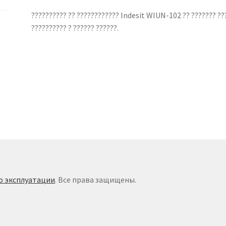
?????????? ?? ???????????? Indesit WIUN-102 ?? ??????? ???
?????????? ? ?????? ??????.
о эксплуатации
. Все права защищены.