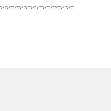
?? ????? ????? ??????? ? ?????? ???????? ?????