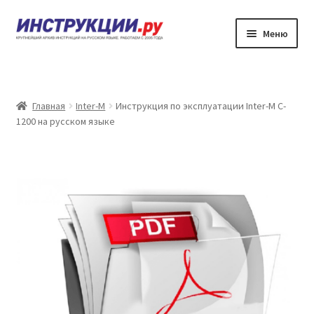
Перейти
Перейти
Меню
к
к
навигации
содержимому
Главная
Каталог инструкций по эксплуатации
Главная
Inter-M
Инструкция по эксплуатации Inter-M C-
1200 на русском языке
Частые вопросы
Личный кабинет
Контакты