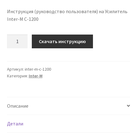
Инструкция (руководство пользователя) на Усилитель
Inter-M C-1200
Количество
Скачать инструкцию
Инструкция
по
эксплуатации
Inter-
Артикул:
inter-m-c-1200
Категория:
Inter-M
M
C-
1200
на
Описание
русском
языке
Детали