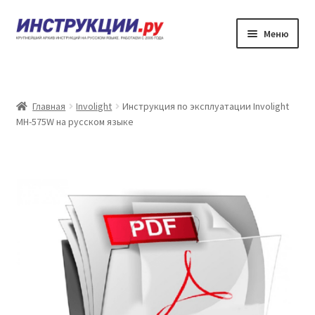
Перейти
Перейти
Меню
к
к
навигации
содержимому
Главная
Каталог инструкций по эксплуатации
Главная
Involight
Инструкция по эксплуатации Involight
MH-575W на русском языке
Частые вопросы
Личный кабинет
Контакты