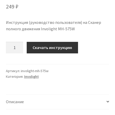
249
₽
Инструкция (руководство пользователя) на Сканер
полного движения Involight MH-575W
Количество
Скачать инструкцию
Инструкция
по
эксплуатации
Involight
Артикул:
involight-mh-575w
Категория:
Involight
MH-
575W
на
русском
Описание
языке