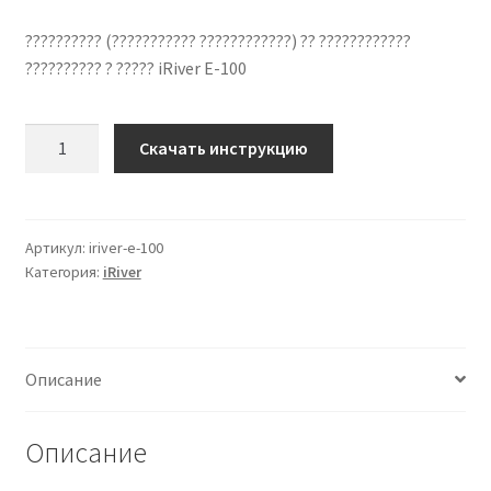
?????????? (??????????? ????????????) ?? ????????????
?????????? ? ????? iRiver E-100
Количество
Скачать инструкцию
??????????
??
????????????
iRiver
Артикул:
iriver-e-100
Категория:
iRiver
E-
100
??
???????
Описание
?????
Описание