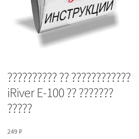
?????????? ?? ????????????
iRiver E-100 ?? ???????
?????
249
₽