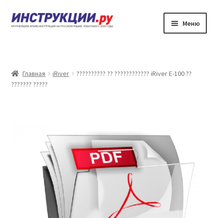
Перейти
Перейти
Меню
к
к
навигации
содержимому
???????
??????? ?????????? ?? ????????????
Главная
iRiver
?????????? ?? ???????????? iRiver E-100 ??
??????? ?????
?????? ???????
?????? ???????
????????