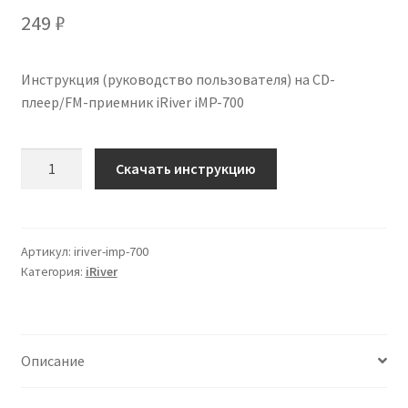
249
₽
Инструкция (руководство пользователя) на CD-
плеер/FM-приемник iRiver iMP-700
Количество
Скачать инструкцию
Инструкция
по
эксплуатации
iRiver
Артикул:
iriver-imp-700
Категория:
iRiver
iMP-
700
на
русском
Описание
языке