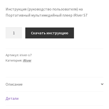
Инструкция (руководство пользователя) на
Портативный мультимедийный плеер iRiver S7
Количество
Скачать инструкцию
Инструкция
по
эксплуатации
iRiver
Артикул:
iriver-s7
Категория:
iRiver
S7
на
русском
языке
Описание
Детали