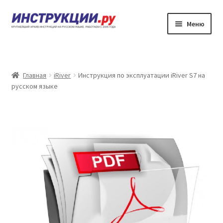
Перейти
Перейти
Меню
к
к
навигации
содержимому
Главная
Каталог инструкций по эксплуатации
Главная
iRiver
Инструкция по эксплуатации iRiver S7 на
русском языке
Частые вопросы
Личный кабинет
Контакты