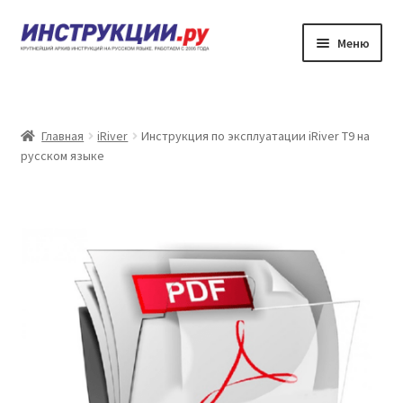
Перейти
Перейти
Меню
к
к
навигации
содержимому
Главная
Каталог инструкций по эксплуатации
Главная
iRiver
Инструкция по эксплуатации iRiver T9 на
русском языке
Частые вопросы
Личный кабинет
Контакты