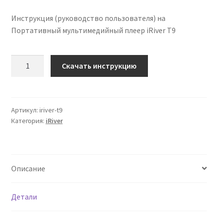
Инструкция (руководство пользователя) на
Портативный мультимедийный плеер iRiver T9
Количество
Скачать инструкцию
Инструкция
по
эксплуатации
iRiver
Артикул:
iriver-t9
Категория:
iRiver
T9
на
русском
языке
Описание
Детали