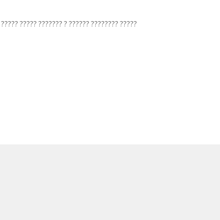
????? ????? ??????? ? ?????? ???????? ?????