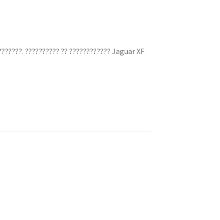
???????. ?????????? ?? ???????????? Jaguar XF