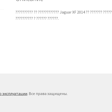
?????????? ?? ???????????? Jaguar XF 2014 ?? ??????? ????? 
?????????? ? ?????? ??????.
о эксплуатации
. Все права защищены.