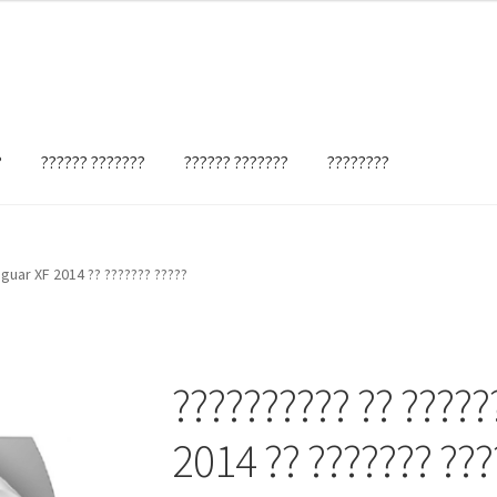
?
?????? ???????
?????? ???????
????????
aguar XF 2014 ?? ??????? ?????
?????????? ?? ????
2014 ?? ??????? ???