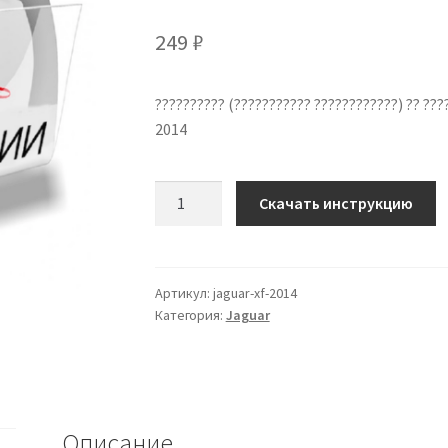
249
₽
?????????? (??????????? ????????????) ?? ???
2014
Количество
Скачать инструкцию
??????????
??
????????????
Jaguar
Артикул:
jaguar-xf-2014
Категория:
Jaguar
XF
2014
??
???????
?????
Описание