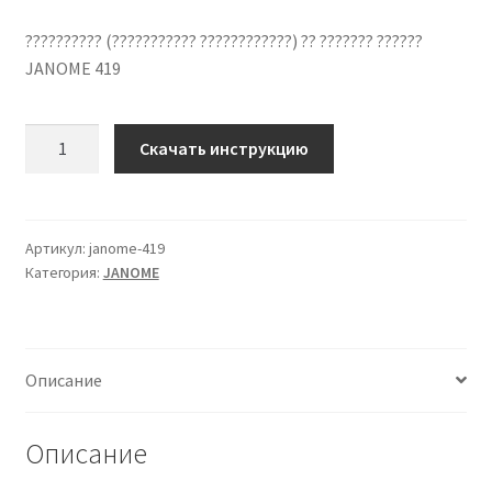
?????????? (??????????? ????????????) ?? ??????? ??????
JANOME 419
Количество
Скачать инструкцию
??????????
??
????????????
JANOME
Артикул:
janome-419
Категория:
JANOME
419
??
???????
?????
Описание
Описание