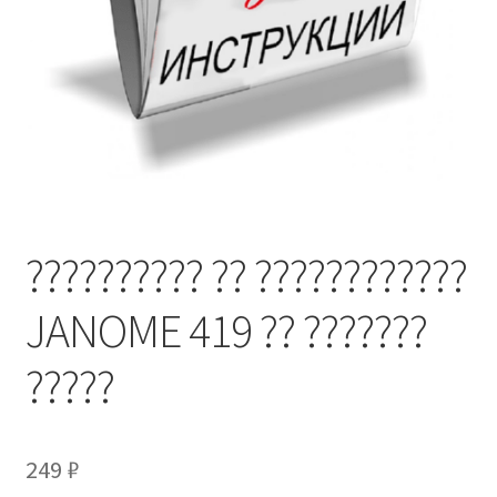
?????????? ?? ????????????
JANOME 419 ?? ???????
?????
249
₽