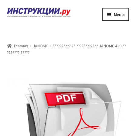
Перейти
Перейти
Меню
к
к
навигации
содержимому
???????
??????? ?????????? ?? ????????????
Главная
JANOME
?????????? ?? ???????????? JANOME 419 ??
??????? ?????
?????? ???????
?????? ???????
????????