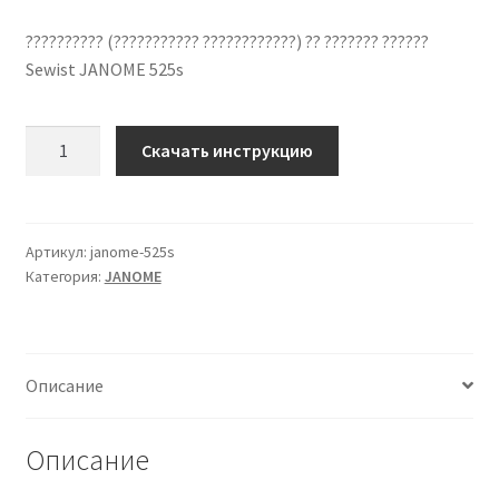
?????????? (??????????? ????????????) ?? ??????? ??????
Sewist JANOME 525s
Количество
Скачать инструкцию
??????????
??
????????????
JANOME
Артикул:
janome-525s
Категория:
JANOME
525s
??
???????
?????
Описание
Описание