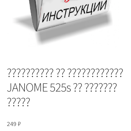
?????????? ?? ????????????
JANOME 525s ?? ???????
?????
249
₽