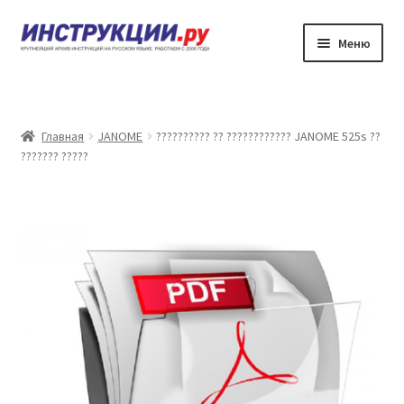
Перейти
Перейти
Меню
к
к
навигации
содержимому
???????
??????? ?????????? ?? ????????????
Главная
JANOME
?????????? ?? ???????????? JANOME 525s ??
??????? ?????
?????? ???????
?????? ???????
????????