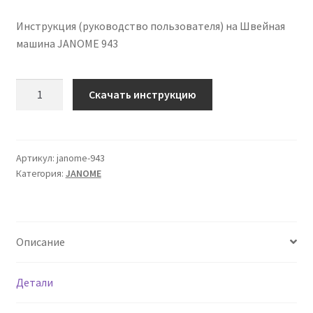
Инструкция (руководство пользователя) на Швейная
машина JANOME 943
Количество
Скачать инструкцию
Инструкция
по
эксплуатации
JANOME
Артикул:
janome-943
Категория:
JANOME
943
на
русском
языке
Описание
Детали