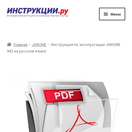
Перейти
Перейти
Меню
к
к
навигации
содержимому
Главная
Каталог инструкций по эксплуатации
Главная
JANOME
Инструкция по эксплуатации JANOME
943 на русском языке
Частые вопросы
Личный кабинет
Контакты