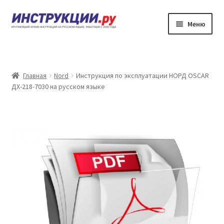
Перейти
Перейти
Меню
к
к
навигации
содержимому
Главная
Каталог инструкций по эксплуатации
Главная
Nord
Инструкция по эксплуатации НОРД OSCAR
ДХ-218-7030 на русском языке
Частые вопросы
Личный кабинет
Контакты