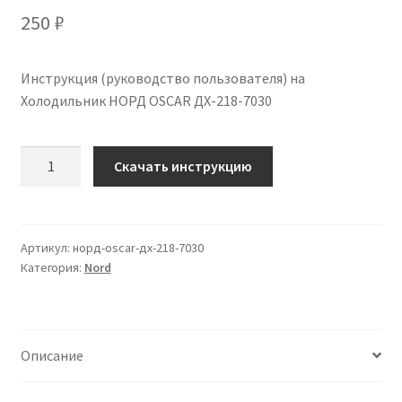
250
₽
Инструкция (руководство пользователя) на
Холодильник НОРД OSCAR ДХ-218-7030
Количество
Скачать инструкцию
Инструкция
по
эксплуатации
НОРД
Артикул:
норд-oscar-дх-218-7030
Категория:
Nord
OSCAR
ДХ-218-
7030
на
Описание
русском
языке