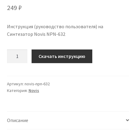
249
₽
Инструкция (руководство пользователя) на
Синтезатор Novis NPN-632
Количество
Скачать инструкцию
Инструкция
по
эксплуатации
Novis
Артикул:
novis-npn-632
Категория:
Novis
NPN-
632
на
русском
Описание
языке