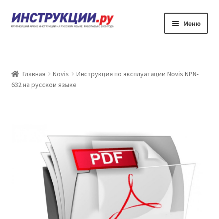
Перейти
Перейти
Меню
к
к
навигации
содержимому
Главная
Каталог инструкций по эксплуатации
Главная
Novis
Инструкция по эксплуатации Novis NPN-
632 на русском языке
Частые вопросы
Личный кабинет
Контакты