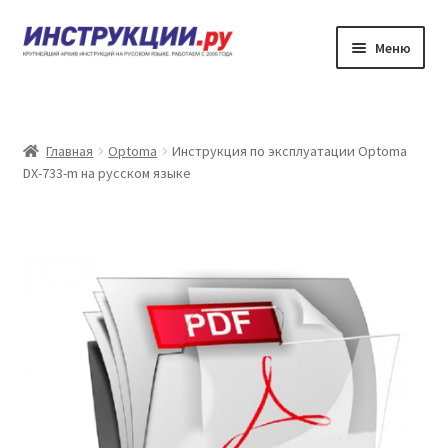
Перейти
Перейти
Меню
к
к
навигации
содержимому
Главная
Каталог инструкций по эксплуатации
Главная
Optoma
Инструкция по эксплуатации Optoma
DX-733-m на русском языке
Частые вопросы
Личный кабинет
Контакты