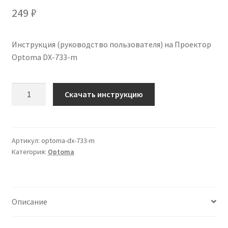
249
₽
Инструкция (руководство пользователя) на Проектор
Optoma DX-733-m
Количество
Скачать инструкцию
Инструкция
по
эксплуатации
Optoma
Артикул:
optoma-dx-733-m
Категория:
Optoma
DX-
733-
m
на
Описание
русском
языке