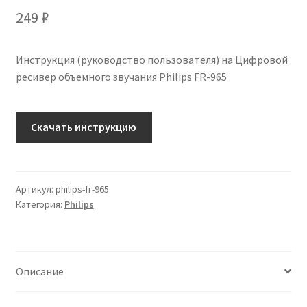
249
₽
Инструкция (руководство пользователя) на Цифровой
ресивер объемного звучания Philips FR-965
Количество
Скачать инструкцию
Инструкция
по
эксплуатации
Philips
Артикул:
philips-fr-965
Категория:
Philips
FR-
965
на
русском
Описание
языке