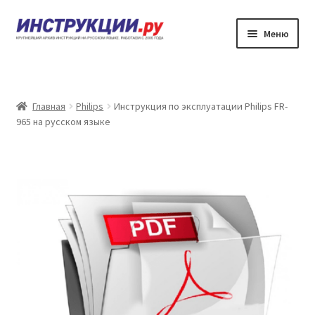
Перейти
Перейти
Меню
к
к
навигации
содержимому
Главная
Каталог инструкций по эксплуатации
Главная
Philips
Инструкция по эксплуатации Philips FR-
965 на русском языке
Частые вопросы
Личный кабинет
Контакты