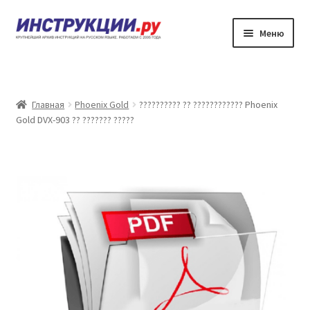
Перейти
Перейти
Меню
к
к
навигации
содержимому
???????
??????? ?????????? ?? ????????????
Главная
Phoenix Gold
?????????? ?? ???????????? Phoenix
Gold DVX-903 ?? ??????? ?????
?????? ???????
?????? ???????
????????