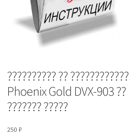
?????????? ?? ????????????
Phoenix Gold DVX-903 ??
??????? ?????
250
₽