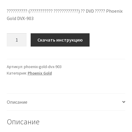
?????????? (??????????? ????????????) ?? DVD ????? Phoenix
Gold DVX-903
Количество
Скачать инструкцию
??????????
??
????????????
Phoenix
Артикул:
phoenix-gold-dvx-903
Категория:
Phoenix Gold
Gold
DVX-
903
??
Описание
???????
?????
Описание