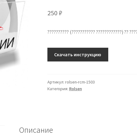
250
₽
?????????? (??????????? ????????????) ?? ?
Количество
Скачать инструкцию
??????????
??
????????????
Rolsen
Артикул:
rolsen-rcm-1503
Категория:
Rolsen
RCM-
1503
??
???????
?????
Описание