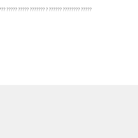
? ????? ????? ??????? ? ?????? ???????? ?????