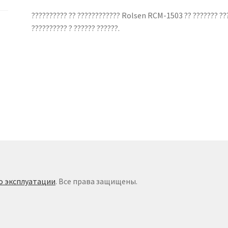
?????????? ?? ???????????? Rolsen RCM-1503 ?? ??????? ????
?????????? ? ?????? ??????.
о эксплуатации
. Все права защищены.