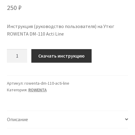
250
₽
Инструкция (руководство пользователя) на Утюг
ROWENTA DM-110 Acti Line
Количество
Скачать инструкцию
Инструкция
по
эксплуатации
ROWENTA
Артикул:
rowenta-dm-110-acti-line
Категория:
ROWENTA
DM-
110
Acti
Line
Описание
на
русском