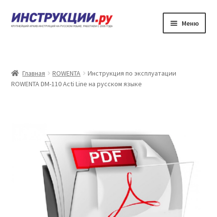
Перейти
Перейти
Меню
к
к
навигации
содержимому
Главная
Каталог инструкций по эксплуатации
Главная
ROWENTA
Инструкция по эксплуатации
ROWENTA DM-110 Acti Line на русском языке
Частые вопросы
Личный кабинет
Контакты