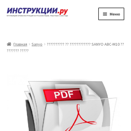
Перейти
Перейти
Меню
к
к
навигации
содержимому
???????
??????? ?????????? ?? ????????????
Главная
Sanyo
?????????? ?? ???????????? SANYO ABC-M10 ??
??????? ?????
?????? ???????
?????? ???????
????????