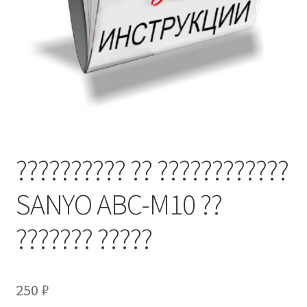
?????????? ?? ????????????
SANYO ABC-M10 ??
??????? ?????
250
₽