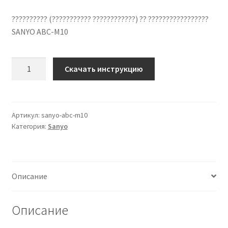
?????????? (??????????? ????????????) ?? ?????????????????
SANYO ABC-M10
Количество
Скачать инструкцию
??????????
??
????????????
SANYO
Артикул:
sanyo-abc-m10
Категория:
Sanyo
ABC-
M10
??
???????
Описание
?????
Описание