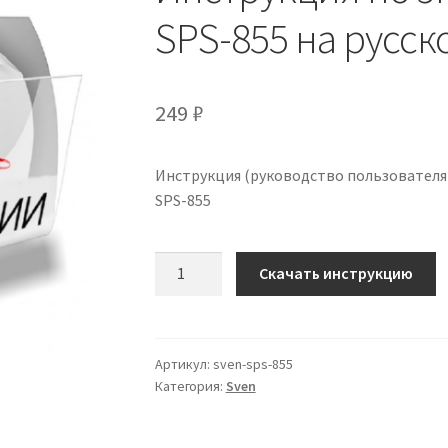
SPS-855 на русск
249
₽
Инструкция (руководство пользователя) 
SPS-855
Количество
Скачать инструкцию
Инструкция
по
эксплуатации
Sven
Артикул:
sven-sps-855
Категория:
Sven
SPS-
855
на