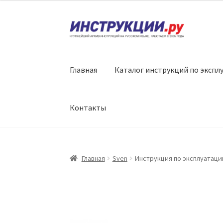
Перейти
Перейти
к
к
навигации
содержимому
Главная
Каталог инструкций по экспл
Контакты
Главная
Sven
Инструкция по эксплуатации