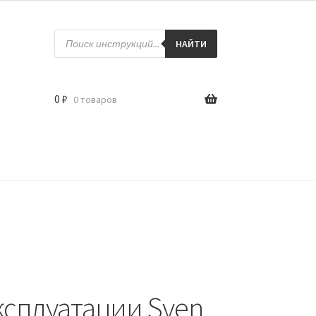
Поиск
товаров
НАЙТИ
0
₽
0 товаров
ксплуатации Sven