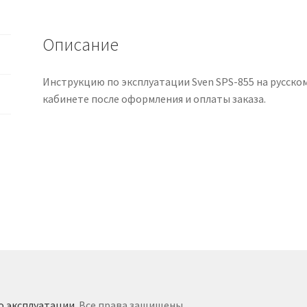
русском
языке
Описание
Инструкцию по эксплуатации Sven SPS-855 на русско
кабинете после оформления и оплаты заказа.
о эксплуатации
. Все права защищены.