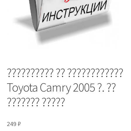
?????????? ?? ????????????
Toyota Camry 2005 ?. ??
??????? ?????
249
₽