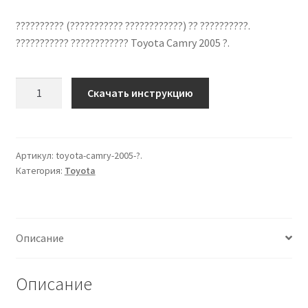
?????????? (??????????? ????????????) ?? ??????????.
??????????? ???????????? Toyota Camry 2005 ?.
Количество
Скачать инструкцию
??????????
??
????????????
Toyota
Артикул:
toyota-camry-2005-?.
Категория:
Toyota
Camry
2005
?.
??
Описание
???????
?????
Описание