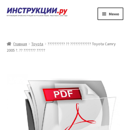
Перейти
Перейти
Меню
к
к
навигации
содержимому
???????
??????? ?????????? ?? ????????????
Главная
Toyota
?????????? ?? ???????????? Toyota Camry
2005 ?. ?? ??????? ?????
?????? ???????
?????? ???????
????????