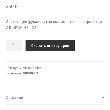
250
₽
Инструкция (руководство пользователя) на Проектор
VIDIKRON HELIOS
Количество
Скачать инструкцию
Инструкция
по
эксплуатации
VIDIKRON
Артикул:
vidikron-helios
Категория:
VIDIKRON
HELIOS
на
русском
языке
Описание