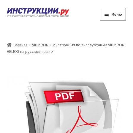
Перейти
Перейти
Меню
к
к
навигации
содержимому
Главная
Каталог инструкций по эксплуатации
Главная
VIDIKRON
Инструкция по эксплуатации VIDIKRON
HELIOS на русском языке
Частые вопросы
Личный кабинет
Контакты