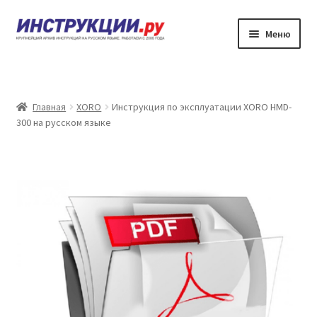
Перейти
Перейти
Меню
к
к
навигации
содержимому
Главная
Каталог инструкций по эксплуатации
Главная
XORO
Инструкция по эксплуатации XORO HMD-
300 на русском языке
Частые вопросы
Личный кабинет
Контакты