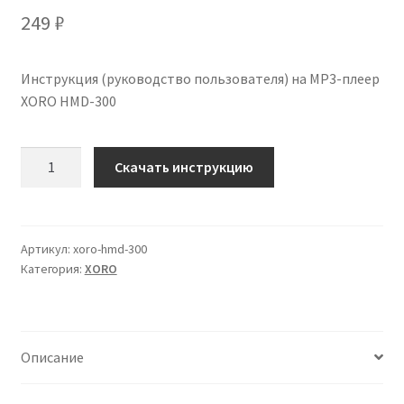
249
₽
Инструкция (руководство пользователя) на MP3-плеер
XORO HMD-300
Количество
Скачать инструкцию
Инструкция
по
эксплуатации
XORO
Артикул:
xoro-hmd-300
Категория:
XORO
HMD-
300
на
русском
Описание
языке