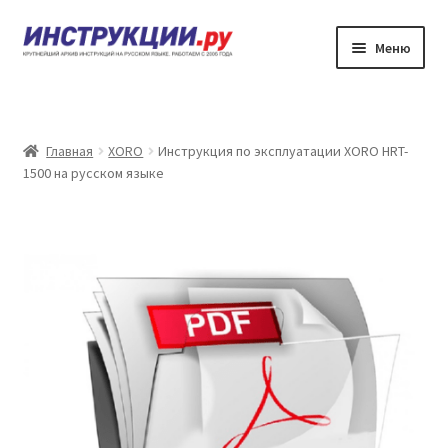
Перейти
Перейти
Меню
к
к
навигации
содержимому
Главная
Каталог инструкций по эксплуатации
Главная
XORO
Инструкция по эксплуатации XORO HRT-
1500 на русском языке
Частые вопросы
Личный кабинет
Контакты