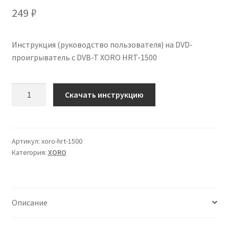
249
₽
Инструкция (руководство пользователя) на DVD-
проигрыватель с DVB-T XORO HRT-1500
Количество
Скачать инструкцию
Инструкция
по
эксплуатации
XORO
Артикул:
xoro-hrt-1500
Категория:
XORO
HRT-
1500
на
русском
Описание
языке